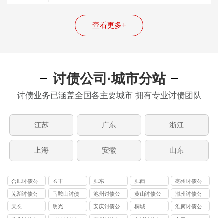
整体的追债技巧，从而全方面的提升，我…
查看更多+
讨债公司·城市分站
讨债业务已涵盖全国各主要城市 拥有专业讨债团队
江苏
广东
浙江
上海
安徽
山东
合肥讨债公
长丰
肥东
肥西
亳州讨债公
司
司
芜湖讨债公
马鞍山讨债
池州讨债公
黄山讨债公
滁州讨债公
司
公司
司
司
司
天长
明光
安庆讨债公
桐城
淮南讨债公
司
司