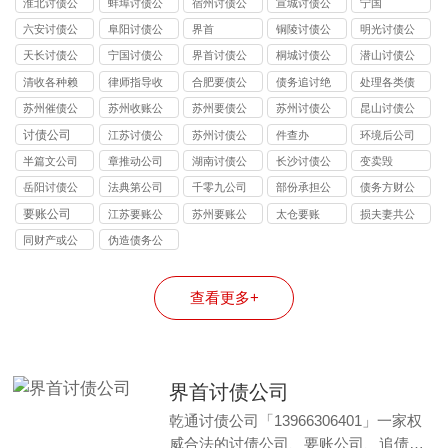
淮北讨债公
蚌埠讨债公
宿州讨债公
宣城讨债公
宁国
司
司
司
司
六安讨债公
阜阳讨债公
界首
铜陵讨债公
明光讨债公
司
司
司
司
天长讨债公
宁国讨债公
界首讨债公
桐城讨债公
潜山讨债公
司
司
司
司
司
清收各种赖
律师指导收
合肥要债公
债务追讨绝
处理各类债
债
账
司
不违法
务纠纷
苏州催债公
苏州收账公
苏州要债公
苏州讨债公
昆山讨债公
司
司
司
司
司
讨债公司
江苏讨债公
苏州讨债公
件查办
环境后公司
司
司
半篇文公司
章推动公司
湖南讨债公
长沙讨债公
变卖毁
司
司
岳阳讨债公
法典第公司
千零九公司
部份承担公
债务方财公
司
司
司
要账公司
江苏要账公
苏州要账公
太仓要账
损夫妻共公
司
司
司
同财产或公
伪造债务公
司
司
查看更多+
界首讨债公司
乾通讨债公司「13966306401」一家权
威合法的讨债公司、要账公司、追债…