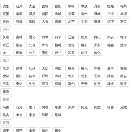
讨债
沈阳
葫芦
大连
盘锦
鞍山
铁岭
本溪
丹东
抚顺
锦州
公司
岛
辽阳
阜新
调兵
朝阳
海城
北票
盖州
凤城
庄河
凌源
山
开原
兴城
新民
大石
东港
北宁
瓦房
凌海
灯塔
营口
桥
店
吉林
讨债
长春
吉林
通化
白城
四平
辽源
松原
白山
集安
梅河
公司
口
双辽
延吉
九台
桦甸
榆树
蛟河
磐石
大安
德惠
洮南
龙井
珲春
公主
图们
舒兰
和龙
临江
敦化
岭
黑龙
江讨
哈尔
伊春
牡丹
大庆
鸡西
鹤岗
绥化
齐齐
黑河
富锦
债公
滨
江
哈尔
虎林
密山
佳木
双鸭
海林
铁力
北安
五大
阿城
尚志
司
斯
山
连池
五常
安达
七台
绥芬
双城
海伦
宁安
讷河
穆棱
同江
河
河
肇东
新疆
讨债
乌鲁
石河
喀什
阿勒
阜康
库尔
阿克
阿拉
哈密
克拉
公司
木齐
子
泰
勒
苏
尔
玛依
昌吉
奎屯
米泉
和田
塔城
青海
讨债
西宁
海东
玉树
格尔
德令