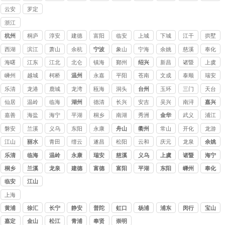
云安
罗定
浙江
讨债
杭州
桐庐
淳安
建德
富阳
临安
上城
下城
江干
拱墅
公司
西湖
滨江
萧山
余杭
宁波
象山
宁海
余姚
慈溪
奉化
海曙
江东
江北
北仑
镇海
鄞州
绍兴
新昌
诸暨
上虞
嵊州
越城
柯桥
温州
永嘉
平阳
苍南
文成
泰顺
瑞安
乐清
龙港
鹿城
龙湾
瓯海
洞头
台州
玉环
三门
天台
仙居
温岭
临海
湖州
德清
长兴
安吉
吴兴
南浔
嘉兴
嘉善
海盐
海宁
平湖
桐乡
南湖
秀洲
金华
武义
浦江
磐安
兰溪
义乌
东阳
永康
舟山
衢州
常山
开化
龙游
江山
丽水
青田
缙云
遂昌
松阳
云和
庆元
龙泉
余姚
乐清
临海
温岭
永康
瑞安
慈溪
义乌
上虞
诸暨
海宁
桐乡
兰溪
龙泉
建德
富德
富阳
平湖
东阳
嵊州
奉化
临安
江山
上海
讨债
黄浦
徐汇
长宁
静安
普陀
虹口
杨浦
浦东
闵行
宝山
公司
嘉定
金山
松江
青浦
奉贤
崇明