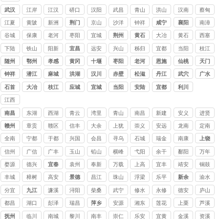
讨债
武汉
江岸
江汉
硚口
汉阳
武昌
青山
洪山
汉南
蔡甸
公司
江夏
黄陂
新洲
荆门
京山
沙洋
钟祥
咸宁
襄阳
南漳
谷城
保康
老河
枣阳
宜城
荆州
黄石
大冶
黄石
西塞
口
港
山
下陆
铁山
阳新
宜昌
远安
兴山
秭归
宜都
当阳
枝江
随州
鄂州
孝感
黄冈
十堰
枣阳
老河
恩施
仙桃
天门
口
钟祥
潜江
麻城
洪湖
汉川
赤壁
松滋
丹江
武穴
广水
口
石首
大冶
枝江
应城
宜城
当阳
安陆
宜都
利川
江西
讨债
南昌
东湖
西湖
青云
湾里
青山
南昌
新建
安义
进贤
公司
赣州
章贡
赣区
信丰
大余
上犹
崇义
安远
龙南
定南
全南
宁都
于都
兴国
会昌
寻乌
石城
瑞金
南康
上饶
信州
广信
广丰
玉山
铅山
横峰
弋阳
余干
鄱阳
万年
婺源
德兴
宜春
袁州
奉新
万载
上高
宜丰
靖安
铜鼓
丰城
樟树
高安
景德
昌江
珠山
浮梁
乐平
新余
渝水
镇
分宜
九江
濂溪
浔阳
柴桑
武宁
修水
永修
德安
庐山
都昌
湖口
彭泽
瑞昌
萍乡
安源
湘东
莲花
上栗
芦溪
抚州
临川
南城
黎川
南丰
崇仁
乐安
宜黄
金溪
资溪