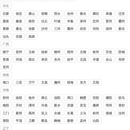
河北
讨债
石家
保定
唐山
邯郸
邢台
沧州
衡水
廊坊
承德
迁安
公司
庄
鹿泉
秦皇
南宫
任丘
叶城
辛集
涿州
定州
晋州
霸州
岛
黄骅
遵化
张家
沙河
三河
冀州
武安
河间
深州
新乐
口
泊头
安国
高碑
店
广西
讨债
南宁
贺州
玉林
桂林
柳州
梧州
北海
钦州
百色
防城
公司
港
贵港
河池
崇左
来宾
东兴
桂平
北流
岑溪
合山
凭祥
宜州
海南
讨债
海口
三亚
万宁
文昌
儋州
琼海
东方
五指
公司
山
河南
讨债
郑州
洛阳
焦作
商丘
信阳
周口
鹤壁
安阳
濮阳
驻马
公司
店
南阳
开封
漯河
许昌
新乡
济源
灵宝
偃师
邓州
登封
三门
新郑
禹州
巩义
永城
长葛
义马
林州
项城
汝州
峡
荥阳
平顶
卫辉
辉县
舞钢
新密
孟州
沁阳
山
辽宁