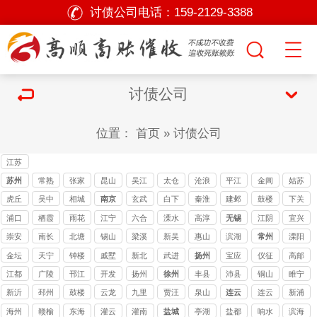
讨债公司电话：
159-2129-3388
讨债公司
位置：
首页
»
讨债公司
江苏
讨债
苏州
常熟
张家
昆山
吴江
太仓
沧浪
平江
金阊
姑苏
公司
讨债
港讨
讨债
讨债
讨债
要债
追债
要账
催债
虎丘
吴中
相城
南京
玄武
白下
秦淮
建邺
鼓楼
下关
公司
债公
公司
公司
公司
公司
公司
公司
公司
收账
追债
要债
讨债
讨债
讨债
讨债
讨债
讨债
浦口
栖霞
雨花
江宁
六合
溧水
高淳
无锡
江阴
宜兴
司
公司
公司
公司
公司
公司
公司
公司
公司
公司
讨债
讨债
台讨
讨债
讨债
讨债
讨债
讨债
崇安
南长
北塘
锡山
梁溪
新吴
惠山
滨湖
常州
溧阳
公司
公司
债公
公司
公司
公司
公司
公司
讨债
讨债
讨债
讨债
讨债
讨债
讨债
讨债
金坛
天宁
钟楼
戚墅
新北
武进
扬州
宝应
仪征
高邮
司
公司
公司
公司
公司
公司
公司
公司
公司
讨债
讨债
堰讨
讨债
讨债
讨债
讨债
江都
广陵
邗江
开发
扬州
徐州
丰县
沛县
铜山
睢宁
公司
公司
债公
公司
公司
公司
公司
讨债
讨债
讨债
新沂
邳州
鼓楼
云龙
九里
贾汪
泉山
连云
连云
新浦
司
公司
公司
公司
港
海州
赣榆
东海
灌云
灌南
盐城
亭湖
盐都
响水
滨海