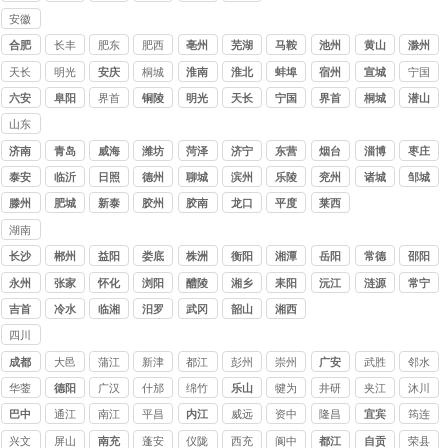
安徽
讨债
合肥
长丰
肥东
肥西
亳州
芜湖
马鞍
池州
黄山
滁州
公司
山
天长
明光
安庆
桐城
淮南
淮北
蚌埠
宿州
宣城
宁国
六安
阜阳
界首
铜陵
明光
天长
宁国
界首
桐城
潜山
山东
讨债
济南
青岛
威海
潍坊
菏泽
济宁
东营
烟台
淄博
枣庄
公司
泰安
临沂
日照
德州
聊城
滨州
乐陵
兖州
诸城
邹城
滕州
肥城
新泰
胶州
胶南
龙口
平度
莱西
湖南
讨债
长沙
郴州
益阳
娄底
株洲
衡阳
湘潭
岳阳
常德
邵阳
公司
永州
张家
怀化
浏阳
醴陵
湘乡
耒阳
沅江
涟源
常宁
界
吉首
冷水
临湘
汨罗
武冈
韶山
湘西
江
四川
讨债
成都
大邑
蒲江
新津
都江
彭州
崇州
广安
武胜
邻水
公司
堰
华蓥
德阳
广汉
什邡
绵竹
乐山
犍为
井研
夹江
沐川
巴中
通江
南江
平昌
内江
威远
资中
隆昌
宜宾
筠连
兴文
屏山
南充
蓬安
仪陇
西充
阆中
都江
自贡
荣县