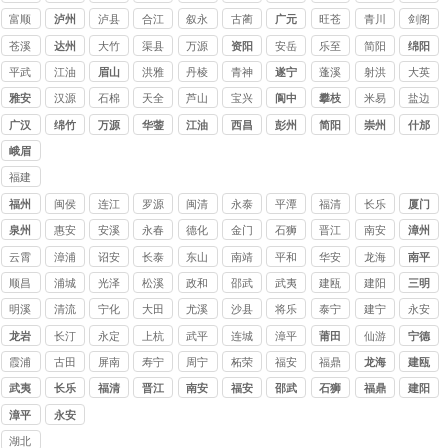
堰
富顺
泸州
泸县
合江
叙永
古蔺
广元
旺苍
青川
剑阁
苍溪
达州
大竹
渠县
万源
资阳
安岳
乐至
简阳
绵阳
平武
江油
眉山
洪雅
丹棱
青神
遂宁
蓬溪
射洪
大英
雅安
汉源
石棉
天全
芦山
宝兴
阆中
攀枝
米易
盐边
花
广汉
绵竹
万源
华蓥
江油
西昌
彭州
简阳
崇州
什邡
峨眉
山
福建
讨债
福州
闽侯
连江
罗源
闽清
永泰
平潭
福清
长乐
厦门
公司
泉州
惠安
安溪
永春
德化
金门
石狮
晋江
南安
漳州
云霄
漳浦
诏安
长泰
东山
南靖
平和
华安
龙海
南平
顺昌
浦城
光泽
松溪
政和
邵武
武夷
建瓯
建阳
三明
山
明溪
清流
宁化
大田
尤溪
沙县
将乐
泰宁
建宁
永安
龙岩
长汀
永定
上杭
武平
连城
漳平
莆田
仙游
宁德
霞浦
古田
屏南
寿宁
周宁
柘荣
福安
福鼎
龙海
建瓯
武夷
长乐
福清
晋江
南安
福安
邵武
石狮
福鼎
建阳
山
漳平
永安
湖北