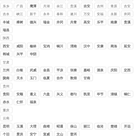
东乡
广昌
鹰潭
月湖
余江
贵溪
吉安
吉州
青原
吉安
吉水
峡江
新干
永丰
泰和
遂川
万安
安福
永新
井冈
山
丰城
樟树
德兴
瑞金
井冈
共青
高安
乐平
南康
贵溪
山
城
瑞昌
陕西
讨债
西安
咸阳
榆林
宝鸡
铜川
渭南
汉中
安康
商洛
延安
公司
韩城
兴平
华阴
甘肃
讨债
兰州
白银
武威
金昌
平凉
张掖
嘉峪
酒泉
庆阳
定西
公司
关
陇南
天水
玉门
临夏
合作
敦煌
甘南
贵州
讨债
贵阳
安顺
遵义
六盘
兴义
都匀
凯里
毕节
清镇
铜仁
公司
水
赤水
仁怀
福泉
重庆
讨债
云南
公司
讨债
昆明
玉溪
大理
曲靖
昭通
保山
丽江
临沧
楚雄
开远
公司
个旧
景洪
安宁
宣威
文山
普洱