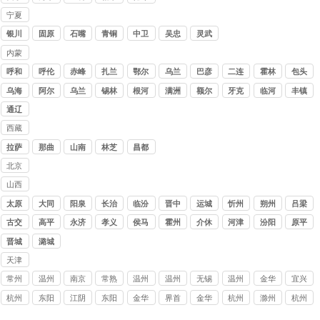
公司
木
哈
宁夏
讨债
银川
固原
石嘴
青铜
中卫
吴忠
灵武
公司
山
峡
内蒙
古讨
呼和
呼伦
赤峰
扎兰
鄂尔
乌兰
巴彦
二连
霍林
包头
债公
浩特
贝尔
屯
多斯
察布
淖尔
浩特
郭勒
乌海
阿尔
乌兰
锡林
根河
满洲
额尔
牙克
临河
丰镇
司
山
浩特
浩特
里
古纳
石
通辽
西藏
讨债
拉萨
那曲
山南
林芝
昌都
公司
北京
讨债
山西
公司
讨债
太原
大同
阳泉
长治
临汾
晋中
运城
忻州
朔州
吕梁
公司
古交
高平
永济
孝义
侯马
霍州
介休
河津
汾阳
原平
晋城
潞城
天津
讨债
常州
温州
南京
常熟
温州
温州
无锡
温州
金华
宜兴
公司
讨债
苍南
讨债
讨债
平阳
永嘉
梁溪
讨债
讨债
讨债
杭州
东阳
江阴
东阳
金华
界首
金华
杭州
滁州
杭州
公司
收账
公司
公司
要债
讨债
区讨
公司
公司
公司
要账
要账
讨债
要债
义乌
讨债
义乌
淳安
要账
桐庐