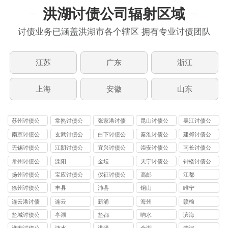
洪湖讨债公司辐射区域
讨债业务已涵盖洪湖市各个辖区 拥有专业讨债团队
江苏
广东
浙江
上海
安徽
山东
苏州讨债公
常熟讨债公
张家港讨债
昆山讨债公
吴江讨债公
司
司
公司
司
司
南京讨债公
玄武讨债公
白下讨债公
秦淮讨债公
建邺讨债公
司
司
司
司
司
无锡讨债公
江阴讨债公
宜兴讨债公
崇安讨债公
南长讨债公
司
司
司
司
司
常州讨债公
溧阳
金坛
天宁讨债公
钟楼讨债公
司
司
司
扬州讨债公
宝应讨债公
仪征讨债公
高邮
江都
司
司
司
徐州讨债公
丰县
沛县
铜山
睢宁
司
连云港讨债
连云
新浦
海州
赣榆
公司
盐城讨债公
亭湖
盐都
响水
滨海
司