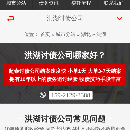
城市分站
债务资讯
委托流程
联系我们
洪湖讨债公司
位置：
首页
»
城市分站
»
湖北
»
洪湖
洪湖讨债公司哪家好？
超泰讨债公司结案速度快 小单1天 大单3-7天结案
拥有10年以上的债务追讨经验 收债技巧手段丰富
159-2129-3388
洪湖讨债公司常见问题
10年债务追收经验 回款率达95%以上 不回款不收取佣金