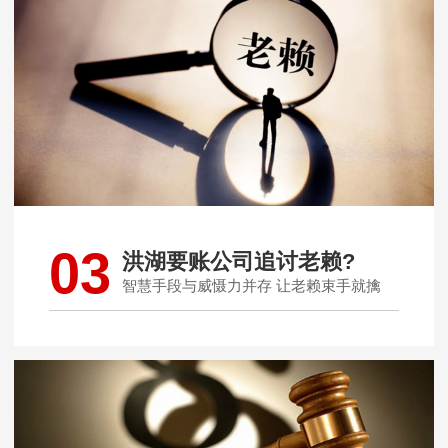
03
洪湖要账公司追讨老赖?
智慧手段与威慑力并存 让老赖束手就擒