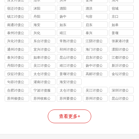
淮安讨债公
涟水
洪泽
金湖
清河
司
宿迁讨债公
沭阳
泗阳
泗洪
宿城
司
镇江讨债公
丹阳
扬中
句容
京口
司
南通讨债公
海安
如东
启东
如皋
司
泰州讨债公
兴化
靖江
泰兴
姜堰
司
兴化讨债公
东台讨债公
常熟讨债公
江阴讨债公
张家港讨债
司
司
司
司
公司
通州讨债公
宜兴讨债公
邳州讨债公
海门讨债公
溧阳讨债公
司
司
司
司
司
泰兴讨债公
如皋讨债公
昆山讨债公
启东讨债公
江都讨债公
司
司
司
司
司
丹阳讨债公
吴江讨债公
靖江讨债公
扬中讨债公
新沂讨债公
司
司
司
司
司
仪征讨债公
太仓讨债公
姜堰讨债公
高邮讨债公
金坛讨债公
司
司
司
司
司
句容讨债公
灌南讨债公
海安讨债公
司
司
司
合肥讨债公
宁波讨债服
太仓讨债公
吴江讨债公
深圳讨债公
司
务
司
司
司
苏州催债公
苏州收账公
苏州要债公
苏州讨债公
昆山讨债公
司
司
司
司
司
查看更多+