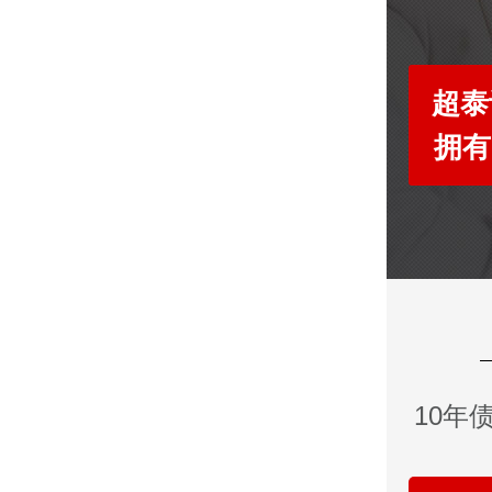
超泰
拥有
10年