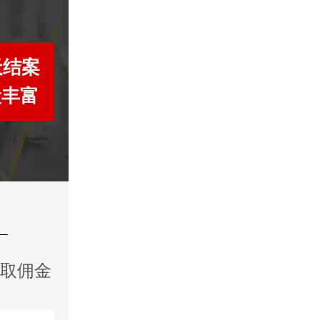
天结案
段丰富
收取佣金