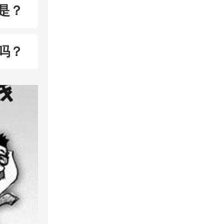
是？
吗？